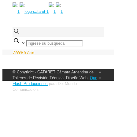
✕
76985756
© Copyright -
CATARET
Cámara Argentina de
Talleres de Revisión Técnica. Diseño Web:
Que
Flash Producciones
para Del Mundo
Comunicación.